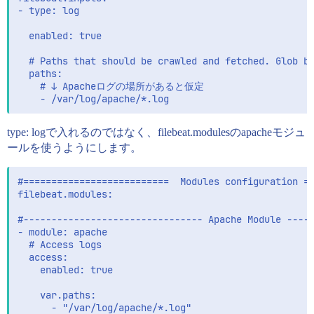
- type: log

  enabled: true

  # Paths that should be crawled and fetched. Glob ba
  paths:

    # ↓ Apacheログの場所があると仮定

type: logで入れるのではなく、filebeat.modulesのapacheモジュ
ールを使うようにします。
#==========================  Modules configuration ==
filebeat.modules:

#-------------------------------- Apache Module -----
- module: apache

  # Access logs

  access:

    enabled: true

    var.paths: 

      - "/var/log/apache/*.log"
