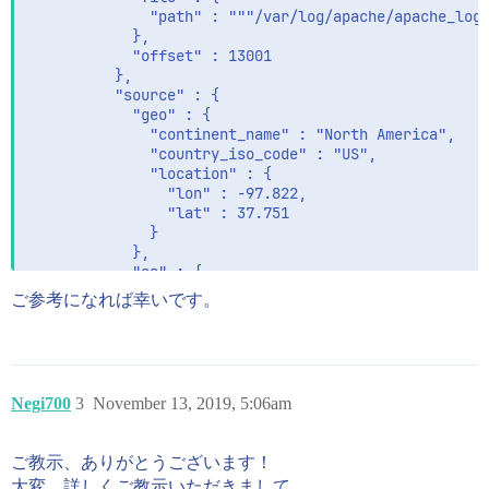
              "path" : """/var/log/apache/apache_logs
            },

            "offset" : 13001

          },

          "source" : {

            "geo" : {

              "continent_name" : "North America",

              "country_iso_code" : "US",

              "location" : {

                "lon" : -97.822,

                "lat" : 37.751

              }

            },

            "as" : {

              "number" : 15169,

ご参考になれば幸いです。
              "organization" : {

                "name" : "Google LLC"

              }

            },

            "address" : "66.249.73.135",

Negi700
3
November 13, 2019, 5:06am
            "ip" : "66.249.73.135"

          },

          "fileset" : {

ご教示、ありがとうございます！
            "name" : "access"

大変、詳しくご教示いただきまして
          },
