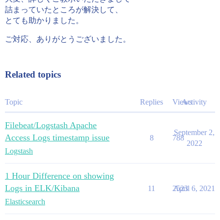
          "url" : {

詰まっていたところが解決して、
            "original" : "/blog/geekery/eventdb-ideas
とても助かりました。
          },

          "input" : {

ご対応、ありがとうございました。
            "type" : "log"

          },

          "apache" : {

            "access" : { }

Related topics
          },

          "@timestamp" : "2015-05-17T10:05:17.000Z",

          "ecs" : {

Topic
Replies
Views
Activity
            "version" : "1.1.0"

Filebeat/Logstash Apache
September 2,
Access Logs timestamp issue
8
788
2022
Logstash
1 Hour Difference on showing
Logs in ELK/Kibana
11
2523
April 6, 2021
Elasticsearch