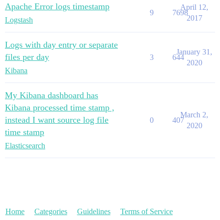
Apache Error logs timestamp
April 12,
9
7698
2017
Logstash
Logs with day entry or separate
January 31,
files per day
3
644
2020
Kibana
My Kibana dashboard has
Kibana processed time stamp ,
March 2,
instead I want source log file
0
407
2020
time stamp
Elasticsearch
Home
Categories
Guidelines
Terms of Service