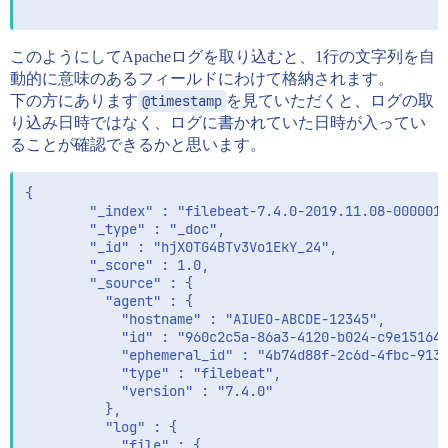
このようにしてApacheログを取り込むと、1行の文字列を自
動的に意味のあるフィールドにわけて格納されます。
下の方にあります
@timestamp
を見ていただくと、ログの取
り込み日時ではなく、ログに書かれていた日時が入ってい
ることが確認できるかと思います。
{

        "_index" : "filebeat-7.4.0-2019.11.08-000001"
        "_type" : "_doc",

        "_id" : "hjX0TG4BTv3Vo1EkY_24",

        "_score" : 1.0,

        "_source" : {

          "agent" : {

            "hostname" : "AIUEO-ABCDE-12345",

            "id" : "960c2c5a-86a3-4120-b024-c9e15164f
            "ephemeral_id" : "4b74d88f-2c6d-4fbc-913b
            "type" : "filebeat",

            "version" : "7.4.0"

          },

          "log" : {

            "file" : {
