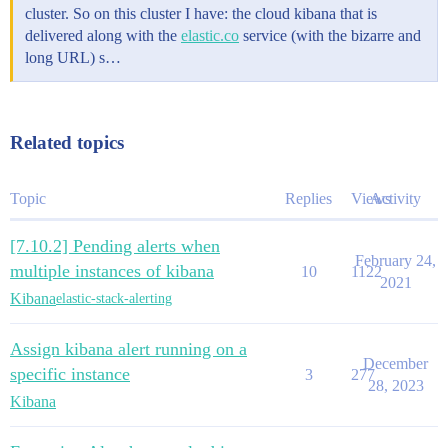
cluster. So on this cluster I have: the cloud kibana that is
delivered along with the
elastic.co
service (with the bizarre and
long URL) s…
Related topics
Topic
Replies
Views
Activity
[7.10.2] Pending alerts when
February 24,
multiple instances of kibana
10
1122
2021
Kibana
elastic-stack-alerting
Assign kibana alert running on a
December
specific instance
3
277
28, 2023
Kibana