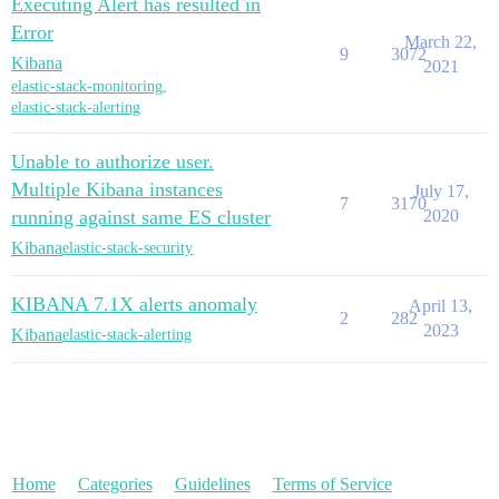
Executing Alert has resulted in
Error
March 22,
9
3072
Kibana
2021
elastic-stack-monitoring
,
elastic-stack-alerting
Unable to authorize user.
Multiple Kibana instances
July 17,
7
3170
running against same ES cluster
2020
Kibana
elastic-stack-security
KIBANA 7.1X alerts anomaly
April 13,
2
282
2023
Kibana
elastic-stack-alerting
Home
Categories
Guidelines
Terms of Service