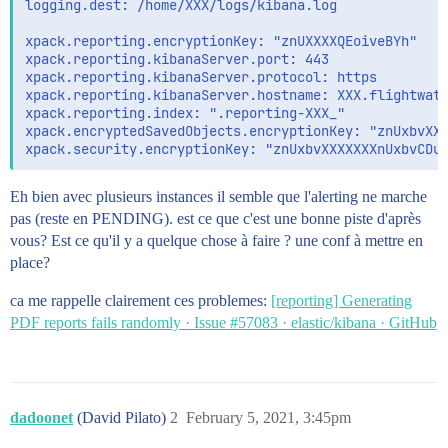
logging.dest: /home/XXX/logs/kibana.log

xpack.reporting.encryptionKey: "znUXXXXQEoiveBYh"

xpack.reporting.kibanaServer.port: 443

xpack.reporting.kibanaServer.protocol: https

xpack.reporting.kibanaServer.hostname: XXX.flightwatc
xpack.reporting.index: ".reporting-XXX_"

xpack.encryptedSavedObjects.encryptionKey: "znUxbvXXX
Eh bien avec plusieurs instances il semble que l'alerting ne marche
pas (reste en PENDING). est ce que c'est une bonne piste d'après
vous? Est ce qu'il y a quelque chose à faire ? une conf à mettre en
place?
ca me rappelle clairement ces problemes:
[reporting] Generating
PDF reports fails randomly · Issue #57083 · elastic/kibana · GitHub
dadoonet
(David Pilato)
2
February 5, 2021, 3:45pm